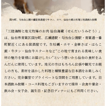
国分町、勾当台公園の個室居酒屋で牛タン、ホヤ、仙台の郷土料理と地酒飲み放題
「三陸海鮮と地元牧場のお肉 仙台海蔵（せんだいうみぞう）」
は、仙台市青葉区国分町、広瀬通駅・勾当台公園駅・青葉通一番
町駅近くにある居酒屋です。生牡蠣・ホヤ・金華さば・はらこ
飯・牛タン・仙台牛ステーキなど“この地で育まれる美味しい食
材の魅力を皆様にお届けしたい”という想いから仙台の食材をふ
んだんに使用しています。地元の方はもちろん出張や観光でお越
しの方も、素材を活かした料理と種類豊富な日本酒をお楽しみく
ださい。完全個室でプライベートな空間をご用意しています。日
本酒飲み放題・コース料理もございますので接待・会食や宴会・
飲み会・女子会、誕生日・記念日ディナーにもご利用ください。