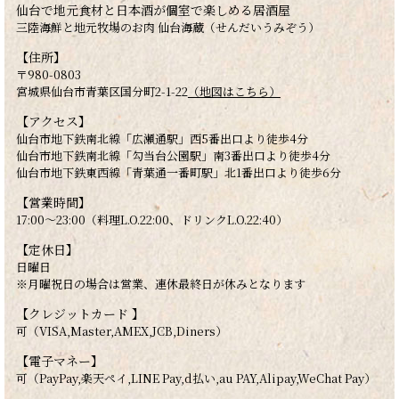
仙台で地元食材と日本酒が個室で楽しめる居酒屋
三陸海鮮と地元牧場のお肉 仙台海蔵（せんだいうみぞう）
【住所】
〒980-0803
宮城県仙台市青葉区国分町2-1-22
（地図はこちら）
【アクセス】
仙台市地下鉄南北線「広瀬通駅」西5番出口より徒歩4分
仙台市地下鉄南北線「勾当台公園駅」南3番出口より徒歩4分
仙台市地下鉄東西線「青葉通一番町駅」北1番出口より徒歩6分
【営業時間】
17:00～23:00（料理L.O.22:00、ドリンクL.O.22:40）
【定休日】
日曜日
※月曜祝日の場合は営業、連休最終日が休みとなります
【クレジットカード 】
可（VISA,Master,AMEX,JCB,Diners）
【電子マネー】
可（PayPay,楽天ペイ,LINE Pay,d払い,au PAY,Alipay,WeChat Pay）